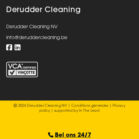
Derudder Cleaning
Derudder Cleaning NV
info@deruddercleaning.be
2026 Derudder Cleaning NV |
Conditions générales
|
Privacy
policy
| supported by
In The Lead
Bel ons 24/7