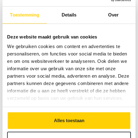
En 2004, Derudder Cleaning acquiert un autre camion
Toestemming
Details
Over
industriel avec remorque. En 2016, l’entreprise dispose
ainsi de pas moins de 6 véhicules de nettoyage
destinés à des travaux spécifiques. Entre-temps,
Deze website maakt gebruik van cookies
Derudder Cleaning est devenue une référence dans le
We gebruiken cookies om content en advertenties te
secteur.
personaliseren, om functies voor social media te bieden
en om ons websiteverkeer te analyseren. Ook delen we
informatie over uw gebruik van onze site met onze
partners voor social media, adverteren en analyse. Deze
partners kunnen deze gegevens combineren met andere
2018
informatie die u aan ze heeft verstrekt of die ze hebben
verzameld op basis van uw gebruik van hun services.
Nous sommes en 2018. Christ Derudder reste à bord de
Derudder Cleaning, mais Baudewijn Vancoillie et Stijn
Haghebaert reprennent l’entreprise et poursuivent sa
Alles toestaan
professionnalisation.