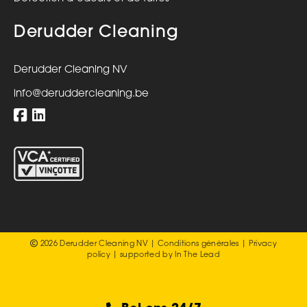
Derudder Cleaning
Derudder Cleaning NV
info@deruddercleaning.be
2026 Derudder Cleaning NV |
Conditions générales
|
Privacy
policy
| supported by
In The Lead