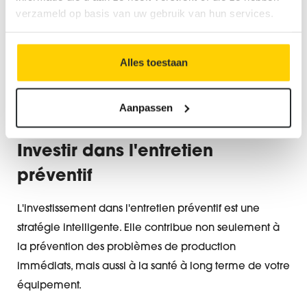
machines et de l'équipement.
verzameld op basis van uw gebruik van hun services.
L'utilisation de méthodes de nettoyage spécifiques
adaptées aux différents types d'équipement.
Alles toestaan
Des programmes d'entretien flexibles adaptés à
votre cycle de production.
Aanpassen
I
nvestir dans l'entretien
préventif
L'investissement dans l'entretien préventif est une
stratégie intelligente. Elle contribue non seulement à
la prévention des problèmes de production
immédiats, mais aussi à la santé à long terme de votre
équipement.