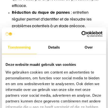
efficace.
Réduction du risque de pannes
: entretien
régulier permet d'identifier et de résoudre les
problèmes potentiels à un stade précoce,
minimisant ainsi les pannes inattendues.
Toestemming
Details
Over
Comment Derudder Cleaning
peut vous aider
Deze website maakt gebruik van cookies
We gebruiken cookies om content en advertenties te
Chez Derudder Cleaning, nous nous rendons compte
personaliseren, om functies voor social media te bieden
en om ons websiteverkeer te analyseren. Ook delen we
de l'importance d'un entretien régulier. Nos services
informatie over uw gebruik van onze site met onze
comprennent :
partners voor social media, adverteren en analyse. Deze
partners kunnen deze gegevens combineren met andere
Le nettoyage et l'inspection approfondis des
informatie die u aan ze heeft verstrekt of die ze hebben