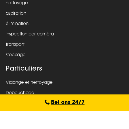
nettoyage
aspiration
élimination
inspection par caméra
transport
stockage
Particuliers
Vidange et nettoyage
Débouchage
Bel ons 24/7
Inspection par caméra
Détection d’odeurs et de fuites
Derudder Cleaning