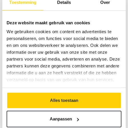
Toestemming
Details
Over
Chez Derudder Cleaning, nous connaissons
l'importance de la rapidité dans la résolution des
urgences de nettoyage. Notre équipe est équipée
Deze website maakt gebruik van cookies
pour répondre rapidement et efficacement :
We gebruiken cookies om content en advertenties te
personaliseren, om functies voor social media te bieden
Disponibilité 24h/24 et 7j/7 pour les appels
en om ons websiteverkeer te analyseren. Ook delen we
informatie over uw gebruik van onze site met onze
d'urgence.
partners voor social media, adverteren en analyse. Deze
Equipements spécialisés pour une résolution
partners kunnen deze gegevens combineren met andere
rapide et efficace des problèmes.
informatie die u aan ze heeft verstrekt of die ze hebben
Techniciens expérimentés capables d'identifier et
verzameld op basis van uw gebruik van hun services.
de résoudre rapidement la cause du problème.
Alles toestaan
Aanpassen