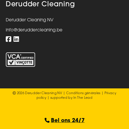
Derudder Cleaning
Derudder Cleaning NV
info@deruddercleaning.be
2026 Derudder Cleaning NV |
Conditions générales
|
Privacy
policy
| supported by
In The Lead
Bel ons 24/7