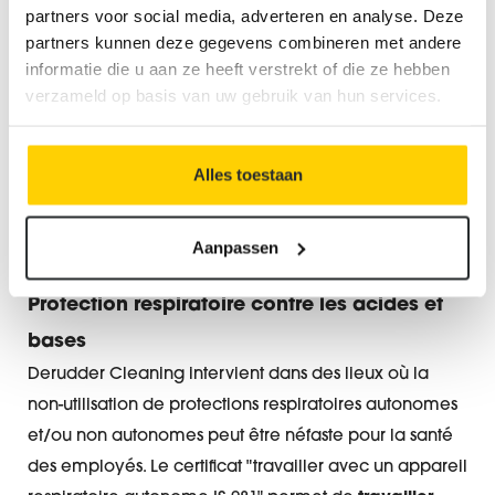
partners voor social media, adverteren en analyse. Deze
partners kunnen deze gegevens combineren met andere
Protection des yeux et du visage contre les
informatie die u aan ze heeft verstrekt of die ze hebben
acides et les bases
verzameld op basis van uw gebruik van hun services.
Il est indispensable de protéger le visage et de veiller
à ce qu'aucun acide ou base ne soit projeté dans les
Alles toestaan
yeux. C'est pourquoi le spécialiste du nettoyage utilise
toujours des écrans faciaux ou des lunettes de sécurité
à haute résistance aux acides.
Aanpassen
Protection respiratoire contre les acides et
bases
Derudder Cleaning intervient dans des lieux où la
non-utilisation de protections respiratoires autonomes
et/ou non autonomes peut être néfaste pour la santé
des employés. Le certificat "travailler avec un appareil