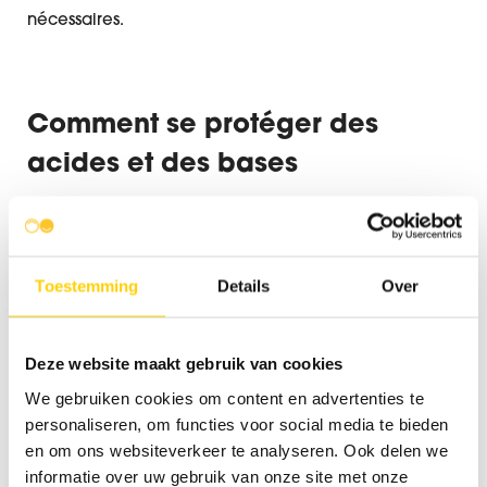
nécessaires.
Comment se protéger des
acides et des bases
Chaque fois qu'une équipe sort, elle est
accompagnée d'une personne ayant suivi un cours
de premiers secours. En cas d'incident, il peut
Toestemming
Details
Over
intervenir immédiatement. Si une personne entre en
contact avec un acide ou une base, un rinçage
Deze website maakt gebruik van cookies
abondant peut éviter bien des dommages. Mais
We gebruiken cookies om content en advertenties te
évidemment, Derudder Cleaning ne veut jamais être
personaliseren, om functies voor social media te bieden
confronté à une telle situation. Mieux vaut prévenir
en om ons websiteverkeer te analyseren. Ook delen we
que guérir.
informatie over uw gebruik van onze site met onze