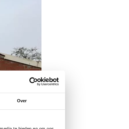
Over
 media te bieden en om ons