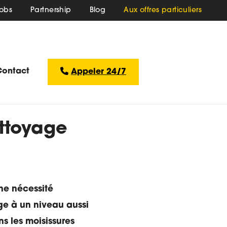
obs
Partnership
Blog
Aux offres particuliers
Contact
Appeler 24/7
ttoyage
une nécessité
age à un niveau aussi
s les moisissures