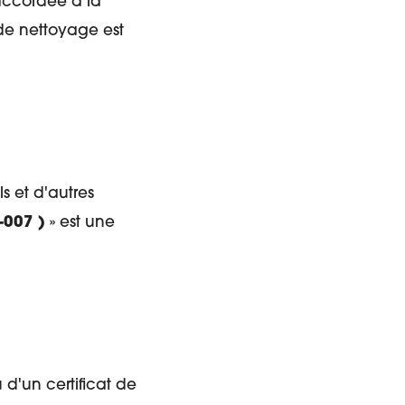
 accordée à la
 de nettoyage est
s et d'autres
-007 )
» est une
 d'un certificat de