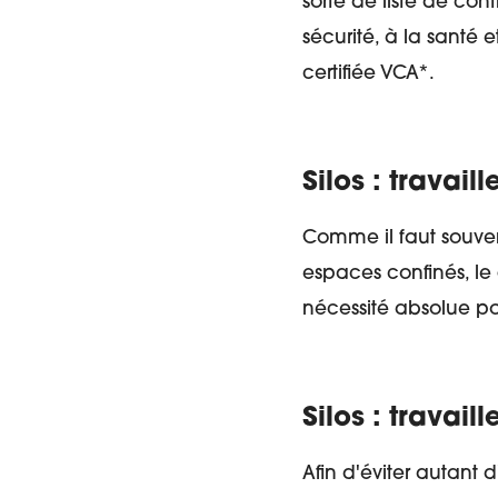
sorte de liste de con
sécurité, à la santé 
certifiée VCA*.
Silos : travai
Comme il faut souvent 
espaces confinés, le
nécessité absolue po
Silos : travail
Afin d'éviter autant 