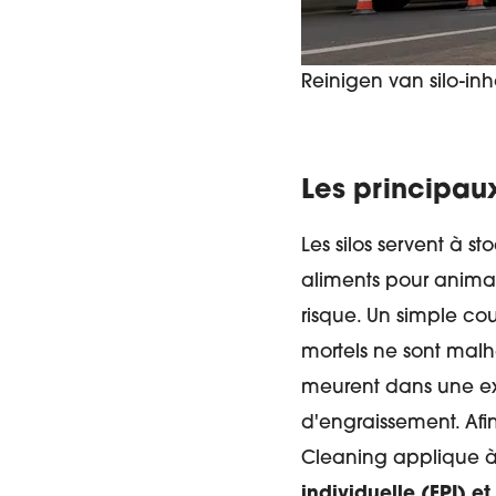
Reinigen van silo-in
Les principaux
Les silos servent à s
aliments pour animaux
risque. Un simple coup
mortels ne sont malh
meurent dans une exp
d'engraissement. Afi
Cleaning applique 
individuelle (EPI) et