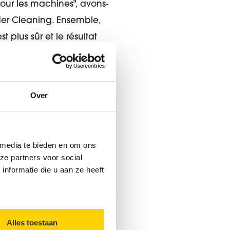
our les machines", avons-
dder Cleaning. Ensemble,
 plus sûr et le résultat
r à l'ancienne méthode de
Over
 inoxydable. Là aussi,
aire nous-mêmes, cela
mi-journée. Cela signifie
 media te bieden en om ons
 plus, et c'est un autre
ze partners voor social
strement des rendez-vous,
nformatie die u aan ze heeft
administrateur délégué
Alles toestaan