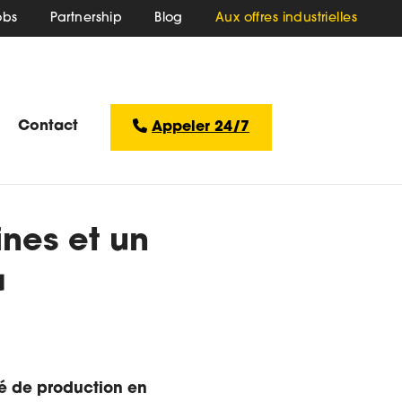
obs
Partnership
Blog
Aux offres industrielles
Contact
Appeler 24/7
nes et un
à
té de production en