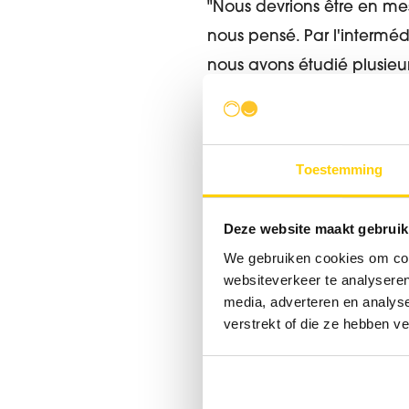
"Nous devrions être en me
nous pensé. Par l'interméd
nous avons étudié plusieurs
final est meilleur. "Le coû
travail", poursuit Filip.
Toestemming
"En outre, Derudder Clean
l'entreprise a prouvé sa v
Deze website maakt gebruik
prendrait rapidement des s
We gebruiken cookies om cont
que nous pouvons mainteni
websiteverkeer te analyseren
compliment, ils nous décha
media, adverteren en analys
verstrekt of die ze hebben v
la communication claire av
"Nous avons cherché une s