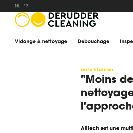
NL
FR
Vidange & nettoyage
Debouchage
Insp
onze klanten
"Moins de
nettoyage
l'approch
Alltech est une mul