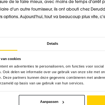
sure de le faire mieux, avec moins de temps d'arrêt p
iaire d'un autre fournisseur, ils ont abouti chez Deru
 options. Aujourd'hui, tout va beaucoup plus vite, c'est
t total de l'ensemble de l'opération est bien inférieu
Details
ing nettoie également un système de tuyaux en acier
aleur ajoutée à maintes reprises. Si nous devions le f
 van cookies
emaines. Derudder Cleaning fait le travail en une de
ent en advertenties te personaliseren, om functies voor social
r ce système propre beaucoup plus régulièrement. De
. Ook delen we informatie over uw gebruik van onze site met on
rgent de tout. L'élimination des substances, l'enregi
e. Deze partners kunnen deze gegevens combineren met andere i
erzameld op basis van uw gebruik van hun services.
ec notre responsable de l'entretien, etc.
olution et Derudder Cleaning l'a trouvée", conclut l'
Aanpassen