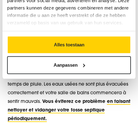
partners voor social media, adverteren en analyse. Deze
Par temps de pluie, la fosse septique constitue
partners kunnen deze gegevens combineren met andere
informatie die u aan ze heeft verstrekt of die ze hebben
également une source fréquente d'odeurs
verzameld op basis van uw gebruik van hun services.
désagréables. Cela s'explique par plusieurs raisons
Les fortes pluies exercent une pression accrue sur le
réseau d'égouts. Les eaux usées sont alors poussées
Alles toestaan
vers le haut de la fosse septique. Aucune barrière anti-
odeur ou aucun siphon n'a été installé ? Dans ce cas
Aanpassen
la fosse septique est à l'origine de nuisances olfactives.
Il est également possible que la fosse déborde par
temps de pluie. Les eaux usées ne sont plus évacuées
correctement et votre salle de bains commencera à
sentir mauvais.
Vous éviterez ce problème
en faisant
nettoyer et vidanger votre fosse septique
périodiquement.