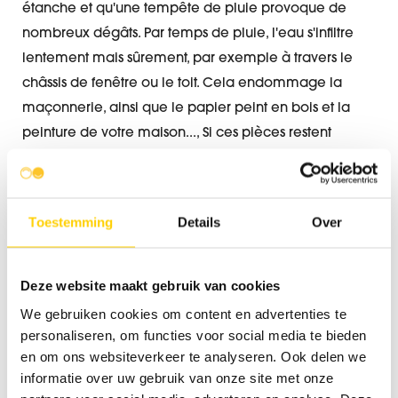
étanche et qu'une tempête de pluie provoque de
nombreux dégâts. Par temps de pluie, l'eau s'infiltre
lentement mais sûrement, par exemple à travers le
châssis de fenêtre ou le toit. Cela endommage la
maçonnerie, ainsi que le papier peint en bois et la
peinture de votre maison..., Si ces pièces restent
humides trop longtemps, une odeur désagréable se
dégage. Dans la plupart des cas, cela provoque une
odeur de moisi, mais votre maison peut également
Toestemming
Details
Over
commencer à sentir mauvais quand il s'agit d'eaux
usées.
Deze website maakt gebruik van cookies
We gebruiken cookies om content en advertenties te
personaliseren, om functies voor social media te bieden
Des nuisances olfactives dues à
en om ons websiteverkeer te analyseren. Ook delen we
la fosse septique
informatie over uw gebruik van onze site met onze