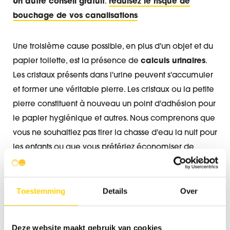
Un autre conseil gratuit
:
réduisez le risque de
bouchage de vos canalisations
Une troisième cause possible, en plus d'un objet et du
papier toilette, est la présence de
calculs urinaires
.
Les cristaux présents dans l'urine peuvent s'accumuler
et former une véritable pierre. Les cristaux ou la petite
pierre constituent à nouveau un point d'adhésion pour
le papier hygiénique et autres. Nous comprenons que
vous ne souhaitiez pas tirer la chasse d'eau la nuit pour
les enfants ou que vous préfériez économiser de
l'argent sur votre facture d'eau. Mais ce n'est vraiment
pas une bonne idée.
Toestemming
Details
Over
Vous pouvez donc déjà faire beaucoup vous-même
pour limiter la misère. Et s'il est trop tard ? L'eau
Deze website maakt gebruik van cookies