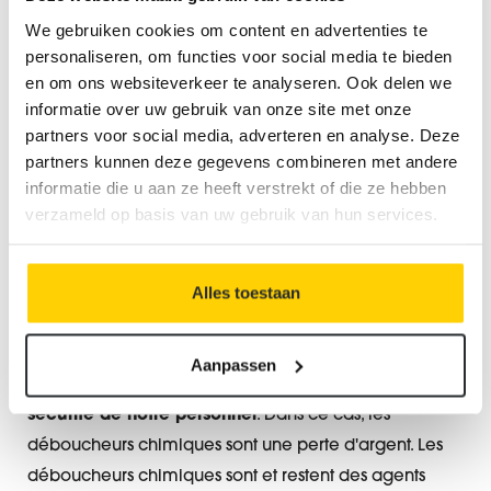
remonte et un débouchoir en caoutchouc n’est pas
We gebruiken cookies om content en advertenties te
suffisant.
personaliseren, om functies voor social media te bieden
en om ons websiteverkeer te analyseren. Ook delen we
informatie over uw gebruik van onze site met onze
partners voor social media, adverteren en analyse. Deze
Et maintenant ?
partners kunnen deze gegevens combineren met andere
informatie die u aan ze heeft verstrekt of die ze hebben
Appelez-nous. Dans ce cas, c'est très simple. Il y a très
verzameld op basis van uw gebruik van hun services.
peu de chances que vous puissiez résoudre le
problème vous-même. Plus vite nous sommes
Alles toestaan
appelés, plus vite nous pourrons rétablir le bon
fonctionnement de vos toilettes. Si vous avez déjà
utilisé un déboucheur chimique, n'hésitez pas à nous
Aanpassen
en faire part. C'est extrêmement important pour la
sécurité de notre personnel
. Dans ce cas, les
déboucheurs chimiques sont une perte d'argent. Les
déboucheurs chimiques sont et restent des agents