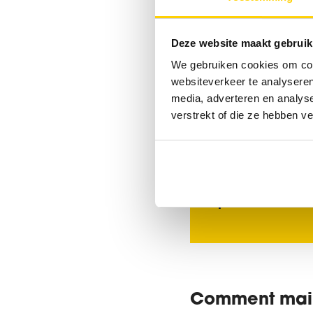
Une fosse septique es
activent le processu
Deze website maakt gebruik
toilettes. Si les bacté
We gebruiken cookies om cont
compromis. Les résid
websiteverkeer te analyseren
transformés, ce qui 
media, adverteren en analys
verstrekt of die ze hebben v
Vous n’êtes pas
professionnels
Comment maint