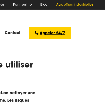
obs
Partnership
Blog
Aux offres industrielles
Contact
Appeler 24/7
 utiliser
t-on nettoyer une
ême.
Les risques