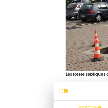
L
es fosses septiques 
Les fosses sep
Toestemming