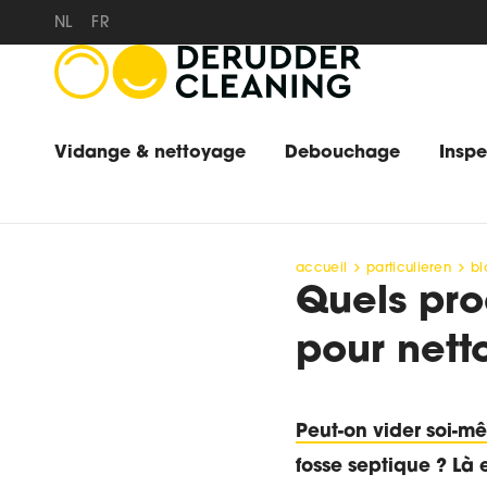
NL
FR
Vidange & nettoyage
Debouchage
Insp
accueil
particulieren
bl
Quels prod
pour nett
Peut-on vider soi-m
fosse septique ? Là