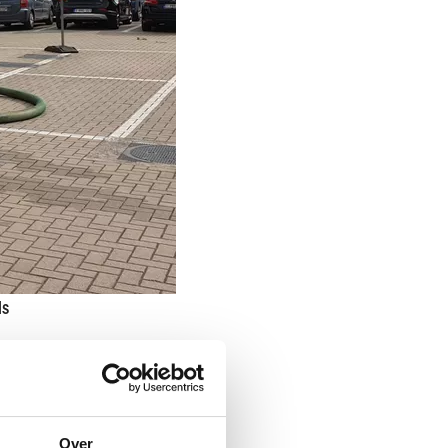
ls
Over