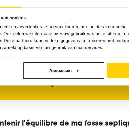
t vivante. Il est préférable de ne pas perturber l'acti
s de fermentation, par exemple en jetant les mauvais 
 van cookies
ries ne peuvent pas faire leur travail, l'équilibre à l'inté
ent en advertenties te personaliseren, om functies voor social
us de déchets qui se sont déposés au fond de la fosse
. Ook delen we informatie over uw gebruik van onze site met on
complique l'arrivée des eaux usées dans le réseau d'é
e. Deze partners kunnen deze gegevens combineren met andere i
erzameld op basis van uw gebruik van hun services.
Aanpassen
 sûr de votre choix ? Ne prenez aucun risque et
cont
 de Derudder Cleaning
enir l'équilibre de ma fosse septiq