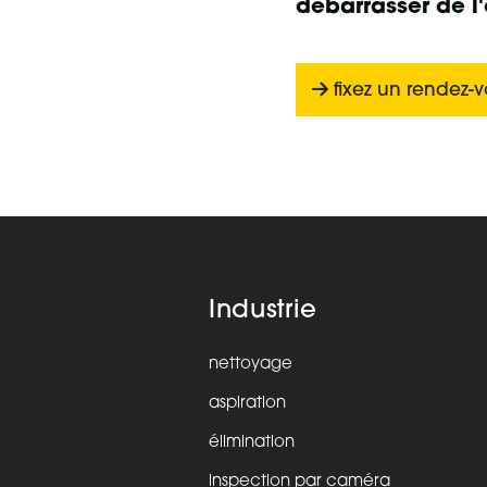
débarrasser de l
fixez un rendez-
Industrie
nettoyage
aspiration
élimination
inspection par caméra