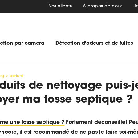
Nos clients
A propos de nous
J
ection par camera
Détection d'odeurs et de fuites
og
bericht
uits de nettoyage puis-je
oyer ma fosse septique ?
ême une fosse septique ?
Fortement déconseillé! Peu
 encore, il est recommandé de ne pas le faire soi-m