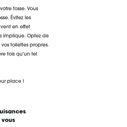
votre fosse. Vous
se. Évitez les
vent en effet
la implique. Optez de
s toilettes propres.
re fois qu'un tel
eur place !
nuisances
à vous