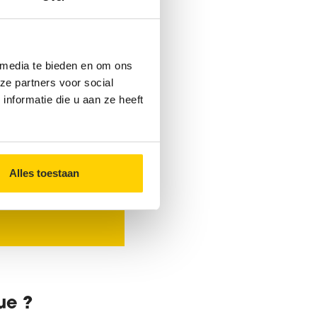
on des bactéries qui
objets dans les
rieur de la fosse est
 media te bieden en om ons
 ne sont plus
ze partners voor social
gouts.
nformatie die u aan ze heeft
Alles toestaan
actez les
ue ?