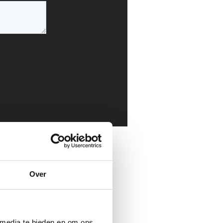
Over
 media te bieden en om ons