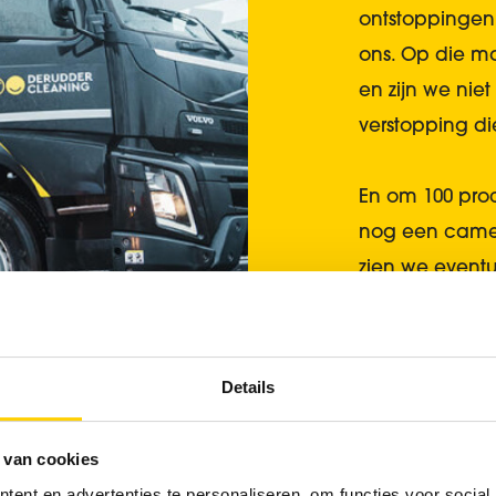
ontstoppingen
ons. Op die m
en zijn we nie
verstopping die
En om 100 proc
nog een camer
zien we event
moet het zelfs
oneffenheid w
miserie kan g
Details
 van cookies
ent en advertenties te personaliseren, om functies voor social