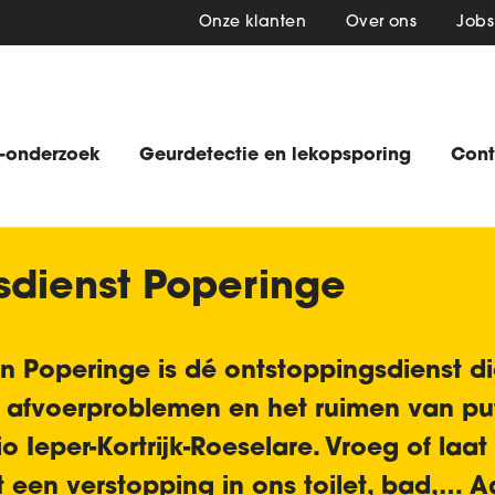
Onze klanten
Over ons
Jobs
-onderzoek
Geurdetectie en lekopsporing
Cont
sdienst Poperinge
in
Poperinge
is dé ontstoppingsdienst di
 afvoerproblemen en het ruimen van putt
 Ieper-Kortrijk-Roeselare. Vroeg of laat
t een
verstopping in ons toilet, bad
,… A