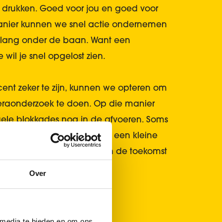
 drukken. Goed voor jou en goed voor
anier kunnen we snel actie ondernemen
t lang onder de baan. Want een
 wil je snel opgelost zien.
ent zeker te zijn, kunnen we opteren om
aonderzoek te doen. Op die manier
uele blokkades nog in de afvoeren. Soms
 geen opstopping zijn maar een kleine
aarvan wij weten dat die in de toekomst
even.
Over
 media te bieden en om ons