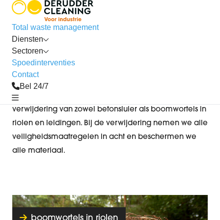
industrie
Total waste management
Industriële verwijdering
Diensten
Sectoren
Spoedinterventies
Boomwortels in riolen
Betonsluier
Contact
Bel 24/7
Derudder Cleaning staat in voor de professionele
verwijdering van zowel betonsluier als boomwortels in
riolen en leidingen. Bij de verwijdering nemen we alle
veiligheidsmaatregelen in acht en beschermen we
alle materiaal.
boomwortels in riolen