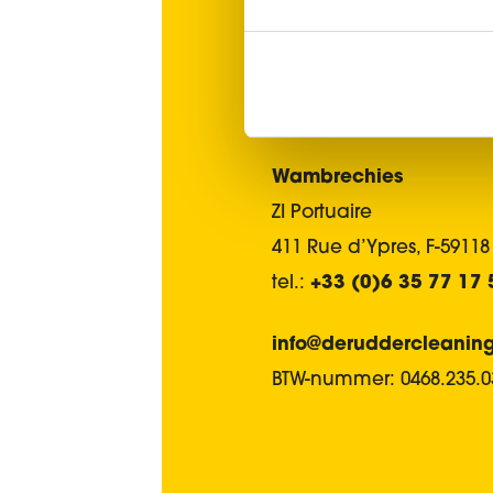
Ieper
Rozendaalstraat 4
8900 Ieper
tel.:
+32(0)57 42 20 73
Wambrechies
ZI Portuaire
411 Rue d’Ypres, F-591
tel.:
+33 (0)6 35 77 17 
info@deruddercleanin
BTW-nummer: 0468.235.0