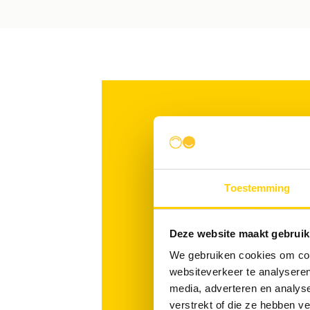
Derudder Cl
Toestemming
Deerlijk
Deze website maakt gebruik
Roterijstraat 24
We gebruiken cookies om cont
8540 Deerlijk
websiteverkeer te analyseren
tel.:
+32(0)56 71 39 31
media, adverteren en analys
verstrekt of die ze hebben v