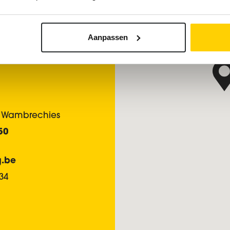
Aanpassen
18 Wambrechies
50
g.be
34