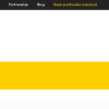
s
Partnership
Blog
Naar particulier aanbod