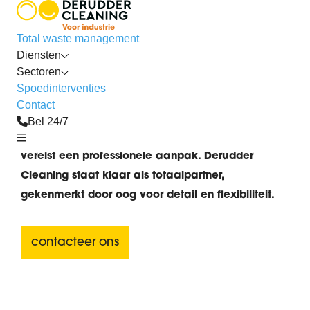
professionele diensten voor
Total waste management
Diensten
Parkeergarages
Sectoren
Spoedinterventies
Bij Derudder Cleaning weten we hoe cruciaal het
Contact
is om een ondergrondse parking in topconditie te
Bel 24/7
houden. De omgeving stelt specifieke eisen en
vereist een professionele aanpak. Derudder
Cleaning staat klaar als totaalpartner,
gekenmerkt door oog voor detail en flexibiliteit.
contacteer ons