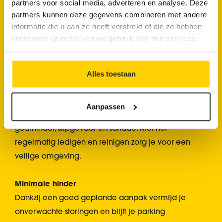
partners voor social media, adverteren en analyse. Deze
partners kunnen deze gegevens combineren met andere
informatie die u aan ze heeft verstrekt of die ze hebben
Waarom kiezen voor preventief
verzameld op basis van uw gebruik van hun services.
reinigen in een
parkeergarage?
Alles toestaan
Veiligheid en comfort voor gebruikers
Aanpassen
Een goed onderhouden parkeergarage voorkomt
geurhinder, slipgevaar en schade. Met het
regelmatig ledigen en reinigen zorg je voor een
veilige omgeving.
Minimale hinder
Dankzij een goed geplande aanpak vermijd je
onverwachte storingen en blijft je parking