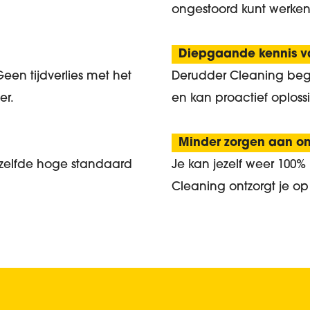
ongestoord kunt werken
Diepgaande kennis va
Geen tijdverlies met het
Derudder Cleaning begr
er.
en kan proactief oplo
Minder zorgen aan o
zelfde hoge standaard
Je kan jezelf weer 100% 
Cleaning ontzorgt je op