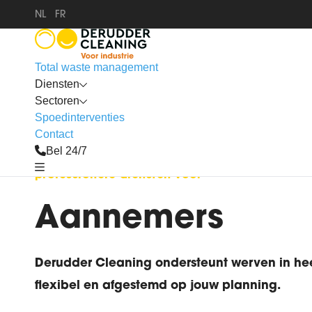
NL
FR
Total waste management
Diensten
Sectoren
Spoedinterventies
Contact
Bel 24/7
professionele diensten voor
Aannemers
Derudder Cleaning ondersteunt werven in heel 
flexibel en afgestemd op jouw planning.