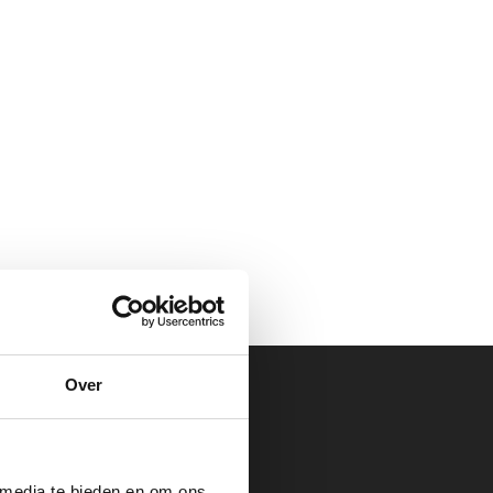
Over
 media te bieden en om ons