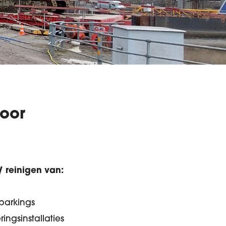
voor
 reinigen van:
parkings
ingsinstallaties