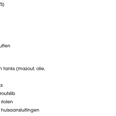
S)
utten
 tanks (mazout, olie,
ks
outslib
riolen
 huisaansluitingen