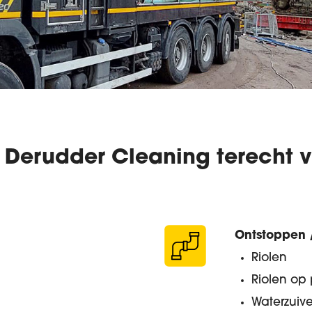
j Derudder Cleaning terecht 
Ontstoppen /
Riolen
Riolen op 
Waterzuiver