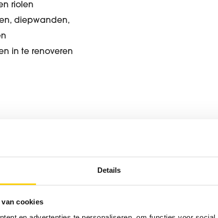
en riolen
ren, diepwanden,
en
en in te renoveren
Details
 van cookies
of vraag informatie aan
ent en advertenties te personaliseren, om functies voor social