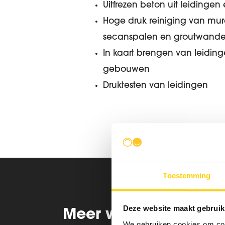
Uitfrezen beton uit leidingen 
Hoge druk reiniging van mu
secanspalen en groutwand
In kaart brengen van leiding
gebouwen
Druktesten van leidingen​​​​​​
Toestemming
Deze website maakt gebruik
Meer weten? Bel ons 
We gebruiken cookies om cont