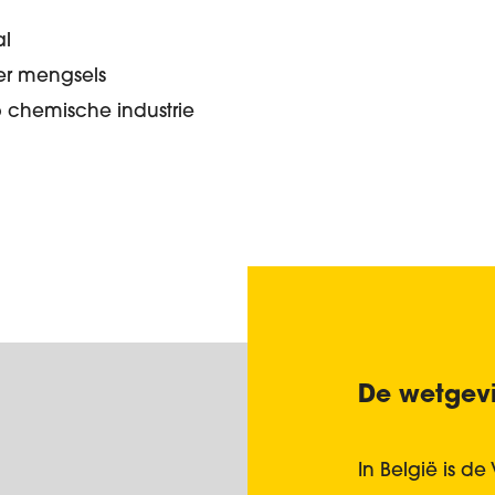
al
er mengsels
b chemische industrie
De wetgevi
In België is d