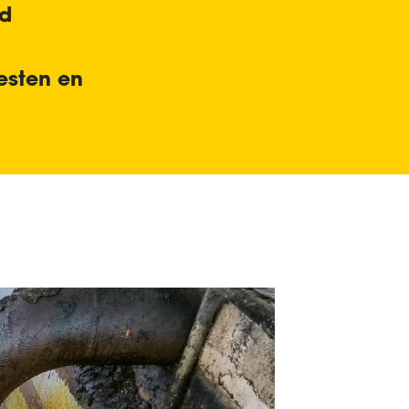
ud
esten en