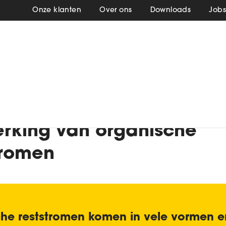
Onze klanten
Over ons
Downloads
Job
king
rking van organische
tromen
he reststromen komen in vele vormen e