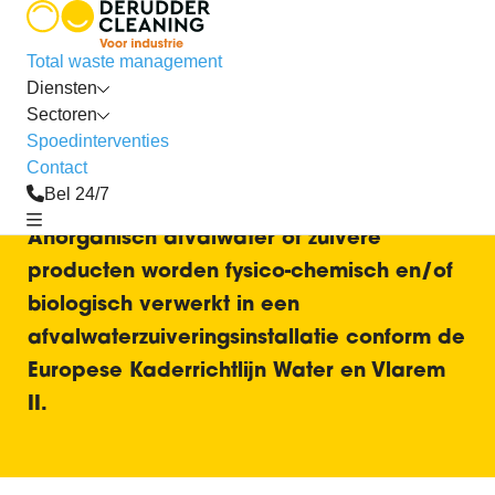
afvalverwerking
Total waste management
Verwerking van zuren en
Diensten
basen
Sectoren
Spoedinterventies
Contact
Bel 24/7
Anorganisch afvalwater of zuivere
producten worden fysico-chemisch en/of
biologisch verwerkt in een
afvalwaterzuiveringsinstallatie conform de
Europese Kaderrichtlijn Water en Vlarem
II.