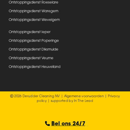
Ontstoppingsdienst Roeselare
Ontstoppingsdienst Waregem
Ontstoppingsdienst Wevelgem
Ontstoppingsdienst Ieper
Ontstoppingsdienst Poperinge
Ontstoppingsdienst Diksmuide
Ontstoppingsdienst Veurne
Ontstoppingsdienst Heuvelland
2026 Derudder Cleaning NV |
Algemene voorwaarden
|
Privacy
policy
| supported by
In The Lead
Bel ons 24/7