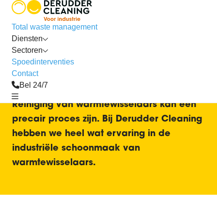
reinigen
Total waste management
Warmtewisselaars
Diensten
reinigen
Sectoren
Spoedinterventies
Contact
Bel 24/7
Reiniging van warmtewisselaars kan een
precair proces zijn. Bij Derudder Cleaning
hebben we heel wat ervaring in de
industriële schoonmaak van
warmtewisselaars.