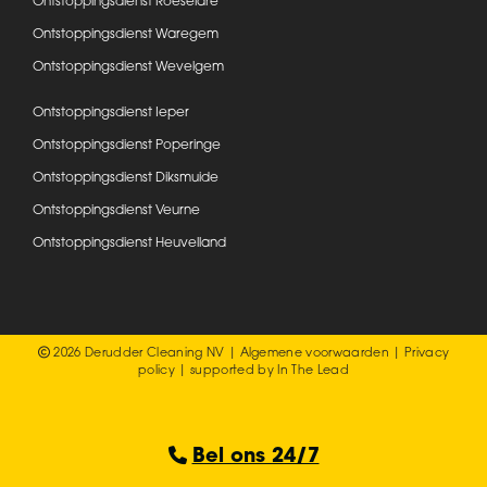
Ontstoppingsdienst Roeselare
Ontstoppingsdienst Waregem
Ontstoppingsdienst Wevelgem
Ontstoppingsdienst Ieper
Ontstoppingsdienst Poperinge
Ontstoppingsdienst Diksmuide
Ontstoppingsdienst Veurne
Ontstoppingsdienst Heuvelland
2026 Derudder Cleaning NV |
Algemene voorwaarden
|
Privacy
policy
| supported by
In The Lead
Bel ons 24/7