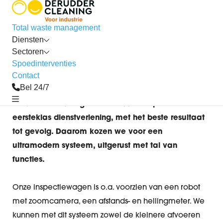
rioolinspectie
Total waste management
Wat onze
Diensten
Sectoren
rioolinspectiewagen
Spoedinterventies
voor jou kan betekenen
Contact
Bel 24/7
Derudder Cleaning zet volle bak in op een
eersteklas dienstverlening, met het beste resultaat
tot gevolg. Daarom kozen we voor een
ultramodern systeem, uitgerust met tal van
functies.
Onze inspectiewagen is o.a. voorzien van een robot
met zoomcamera, een afstands- en hellingmeter. We
kunnen met dit systeem zowel de kleinere afvoeren