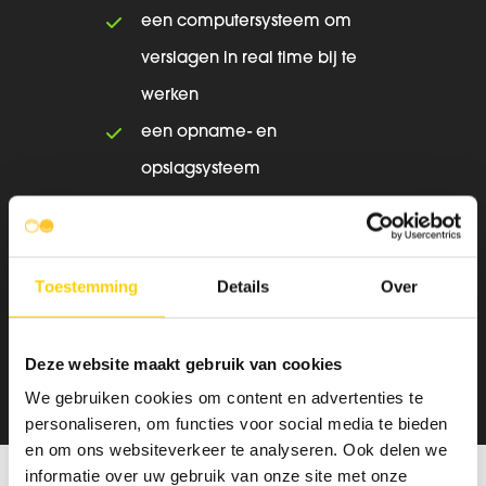
een computersysteem om
verslagen in real time bij te
werken
een opname- en
opslagsysteem
een bedieningssysteem voor
de robot
plaats om plannen op te
Toestemming
Details
Over
volgen of schetsen te maken.
Deze website maakt gebruik van cookies
We gebruiken cookies om content en advertenties te
personaliseren, om functies voor social media te bieden
en om ons websiteverkeer te analyseren. Ook delen we
informatie over uw gebruik van onze site met onze