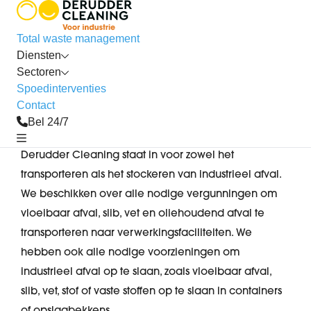
Total waste management
Home
Industrieel
Afvaltransport en stockage
Diensten
Industrie
Sectoren
Spoedinterventies
Afvaltransport- en
Contact
stockage
Bel 24/7
Derudder Cleaning staat in voor zowel het
transporteren als het stockeren van industrieel afval.
We beschikken over alle nodige vergunningen om
vloeibaar afval, slib, vet en oliehoudend afval te
transporteren naar verwerkingsfaciliteiten. We
hebben ook alle nodige voorzieningen om
industrieel afval op te slaan, zoals vloeibaar afval,
slib, vet, stof of vaste stoffen op te slaan in containers