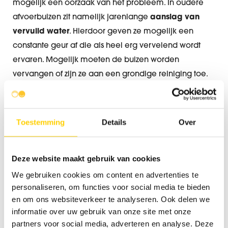
mogelijk een oorzaak van het probleem. In oudere
afvoerbuizen zit namelijk jarenlange
aanslag van
vervuild water
. Hierdoor geven ze mogelijk een
constante geur af die als heel erg vervelend wordt
ervaren. Mogelijk moeten de buizen worden
vervangen of zijn ze aan een grondige reiniging toe.
Overgelopen septische put
Toestemming
Details
Over
Geurhinder door septische put ontstaat niet alleen
Deze website maakt gebruik van cookies
door verstoppingen, maar ook door overstromingen. Is
We gebruiken cookies om content en advertenties te
de put al een lange tijd niet gereinigd of geledigd?
personaliseren, om functies voor social media te bieden
Dan stroomt het water mogelijk niet meer goed weg.
en om ons websiteverkeer te analyseren. Ook delen we
Het resultaat is een
overstromende septische put
,
informatie over uw gebruik van onze site met onze
waardoor er nare geurtjes door de afvoer omhoog
partners voor social media, adverteren en analyse. Deze