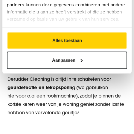
komen.
partners kunnen deze gegevens combineren met andere
informatie die u aan ze heeft verstrekt of die ze hebben
verzameld op basis van uw gebruik van hun services.
Hulp nodig?
Alles toestaan
Soms is het lastig om te bepalen wat nou precies de
oorzaken van geurhinder zijn. In dat geval is het een
Aanpassen
goede optie om een professional in te schakelen,
zodat je zeker weet dat het probleem wordt opgelost.
Derudder Cleaning is altijd in te schakelen voor
geurdetectie en lekopsporin
g (we gebruiken
hiervoor o.a. een rookmachine), zodat je binnen de
kortste keren weer van je woning geniet zonder last te
hebben van vervelende geurtjes.