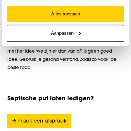
Alles toestaan
Conclusie
Aanpassen
Enkel wat van nature thuishoort in het toilet mag ook in
de septische put terecht komen. Alles wat je er ingooit
met het idee ‘we zijn er dan van af’, is geen goed
idee. Gebruik je gezond verstand. Zoals zo vaak, de
beste raad.
Septische put laten ledigen?
maak een afspraak