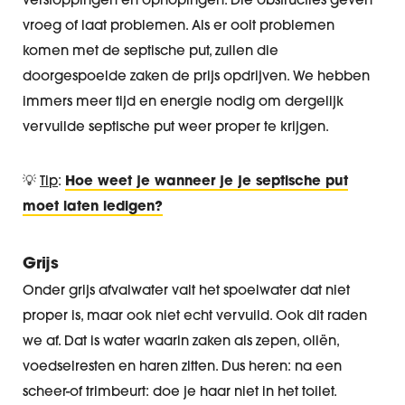
verstoppingen en ophopingen. Die obstructies geven
vroeg of laat problemen. Als er ooit problemen
komen met de septische put, zullen die
doorgespoelde zaken de prijs opdrijven. We hebben
immers meer tijd en energie nodig om dergelijk
vervuilde septische put weer proper te krijgen.
💡
Tip
:
Hoe weet je wanneer je je septische put
moet laten ledigen?
Grijs
Onder grijs afvalwater valt het spoelwater dat niet
proper is, maar ook niet echt vervuild. Ook dit raden
we af. Dat is water waarin zaken als zepen, oliën,
voedselresten en haren zitten. Dus heren: na een
scheer-of trimbeurt: doe je haar niet in het toilet.