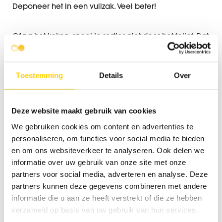
Deponeer het in een vuilzak. Veel beter!
Of na het koken, spoel je restjes niet door het toilet. Dat
is echt geen goede oplossing. Olie en vet zet zich vast
en zorgt weer voor mogelijke opstoppingen. Absoluut
Toestemming
Details
Over
het vermijden waard.
Biologisch afbreekbare
Deze website maakt gebruik van cookies
We gebruiken cookies om content en advertenties te
schoonmaakproducten
personaliseren, om functies voor social media te bieden
Biologisch afbreekbare schoonmaakproducten
en om ons websiteverkeer te analyseren. Ook delen we
mogen dan wel weer in de septische put arriveren.
informatie over uw gebruik van onze site met onze
Omwille van de eenvoudige redenen: in een
partners voor social media, adverteren en analyse. Deze
septische put zitten bacteriën die met plezier de
partners kunnen deze gegevens combineren met andere
biologisch schoonmaakproducten beginnen af te
informatie die u aan ze heeft verstrekt of die ze hebben
verzameld op basis van uw gebruik van hun services.
breken.