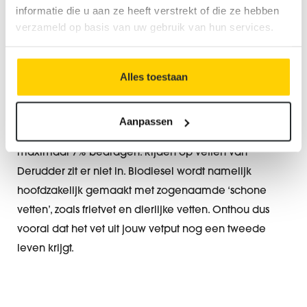
informatie die u aan ze heeft verstrekt of die ze hebben
verzameld op basis van uw gebruik van hun services.
KAN JE MET VETTEN UIT JE VETPUT BIODIESEL
MAKEN?
Alles toestaan
Als je vandaag je tank vult met diesel (B7 – EN 590),
dan bevat deze al een percentage biodiesel. Volgens
Aanpassen
de norm mag het aandeel biodiesel in gewone diesel
maximaal 7% bedragen. Rijden op vetten van
Derudder zit er niet in. Biodiesel wordt namelijk
hoofdzakelijk gemaakt met zogenaamde ‘schone
vetten’, zoals frietvet en dierlijke vetten. Onthou dus
vooral dat het vet uit jouw vetput nog een tweede
leven krijgt.