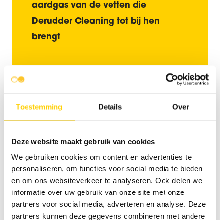
aardgas van de vetten die
Derudder Cleaning tot bij hen
brengt
VAN GAS TOT ELEKTRICITEIT
Toestemming
Details
Over
Het gas kan terechtkomen in je gasketel of omgezet
Deze website maakt gebruik van cookies
worden naar elektriciteit. BAT Services, een van de
We gebruiken cookies om content en advertenties te
partners waar Derudder Cleaning mee samenwerkt,
personaliseren, om functies voor social media te bieden
gebruikt het gas om te verwarmen en om elektriciteit
en om ons websiteverkeer te analyseren. Ook delen we
mee aan te maken. De warmte consumeren ze zelf,
informatie over uw gebruik van onze site met onze
de elektriciteit wordt verkocht.
partners voor social media, adverteren en analyse. Deze
partners kunnen deze gegevens combineren met andere