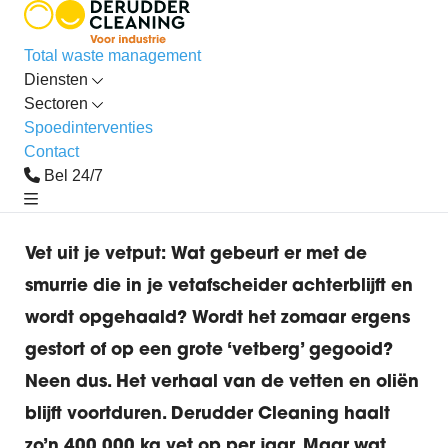
Total waste management
home
industrieel
blog
Diensten
je raadt nooit wat er met het vet uit jouw vetput gebeurt
Sectoren
Je raadt nooit wat er met
Spoedinterventies
het vet uit jouw vetput
Contact
Bel 24/7
gebeurt
Vet uit je vetput: Wat gebeurt er met de
smurrie die in je vetafscheider achterblijft en
wordt opgehaald? Wordt het zomaar ergens
gestort of op een grote ‘vetberg’ gegooid?
Neen dus. Het verhaal van de vetten en oliën
blijft voortduren. Derudder Cleaning haalt
zo’n 400.000 kg vet op per jaar. Maar wat