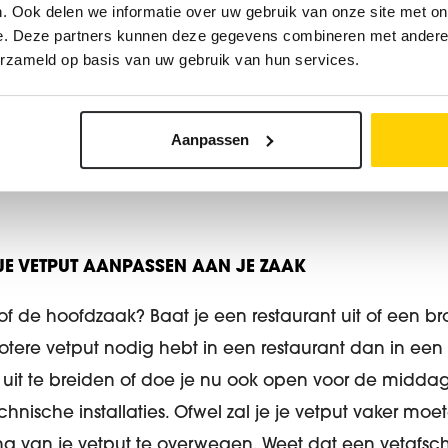
. Ook delen we informatie over uw gebruik van onze site met on
 WARM WATER VERMIJDT GROOTSTE PROBLEMEN
e. Deze partners kunnen deze gegevens combineren met andere i
erzameld op basis van uw gebruik van hun services.
 spoelbak of de gootsteen leeg is en het water (en vui
lijft in de buizen. Door voldoende te spoelen kan je 
n voorkomen. Neem even de tijd en gebruik altijd w
Aanpassen
 JE VETPUT AANPASSEN AAN JE ZAAK
of de hoofdzaak? Baat je een restaurant uit of een bro
rotere vetput nodig hebt in een restaurant dan in een
uit te breiden of doe je nu ook open voor de middag
technische installaties. Ofwel zal je je vetput vaker mo
ing van je vetput te overwegen. Weet dat een vetafsc