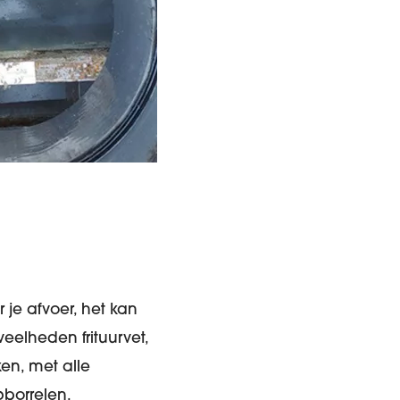
r je afvoer, het kan
eelheden frituurvet,
en, met alle
borrelen.