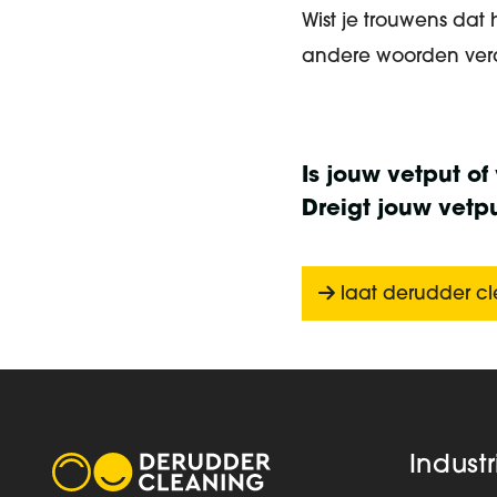
Wist je trouwens dat
andere woorden verd
Is jouw vetput o
Dreigt jouw vetpu
laat derudder c
Industr