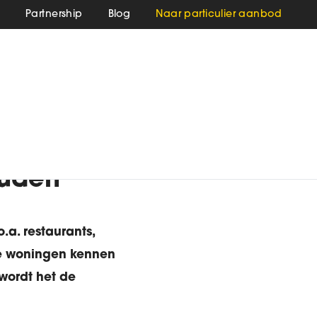
s
Partnership
Blog
Naar particulier aanbod
ouden
.a. restaurants,
re woningen kennen
 wordt het de