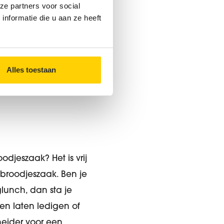
ze partners voor social
nformatie die u aan ze heeft
l) verdwenen is, dat
dus heel wat
arm water om te
Alles toestaan
odjeszaak? Het is vrij
 broodjeszaak. Ben je
lunch, dan sta je
eten laten ledigen of
heider voor een