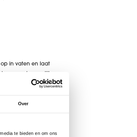
t op in vaten en laat
sten zoveel mogelijk
rt.
minder je
Over
 media te bieden en om ons