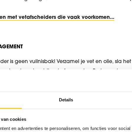
n met vetafscheiders die vaak voorkomen...
AGEMENT
der is geen vuilnisbak! Verzamel je vet en olie, sla he
 erkende ophaaldienst of verwerker. Probeer etensre
gooien voor je borden afwast of in de vaatwas deponee
 voor de inzameling en scheiding van je afval, hoe 
Details
last wordt.
 van cookies
ent en advertenties te personaliseren, om functies voor social