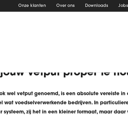
Onze klanten
Over ons
Downloads
Job
5 tips om jouw vetput proper te houden
 jouw vetput proper te h
ok wel vetput genoemd, is een absolute vereiste in o
l wat voedselverwerkende bedrijven. In particulie
 systeem, zij het in een kleiner formaat, maar daar