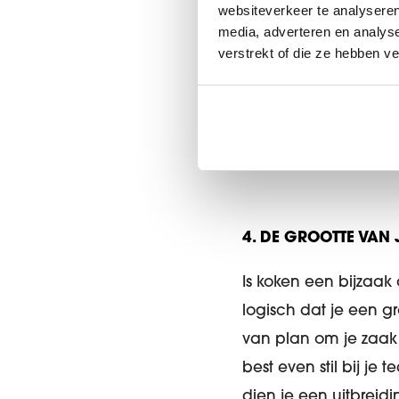
websiteverkeer te analyseren
3. NASPOELEN MET
media, adverteren en analys
verstrekt of die ze hebben v
Het is niet omdat de
er niets meer achterb
potentiële probleme
spoelen.
4. DE GROOTTE VAN
Is koken een bijzaak 
logisch dat je een g
van plan om je zaak 
best even stil bij je 
dien je een uitbreid