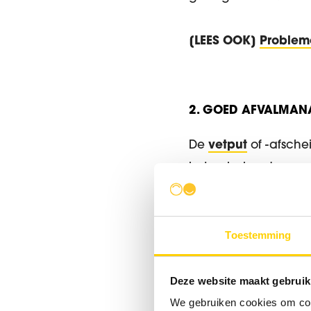
[LEES OOK]
Probleme
2. GOED AFVALMAN
De
vetput
of -afschei
het ophalen door een
in de vuilnisbak te 
Hoe meer oog je hebt
Toestemming
vetafscheider/-put be
Deze website maakt gebruik
We gebruiken cookies om cont