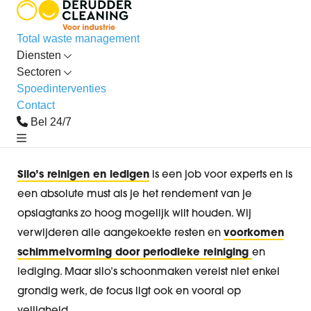
Total waste management
home
industrieel
blog
Diensten
hoe wij het reinigen van silo’s zo veilig mogelijk houden
Sectoren
Hoe wij het reinigen van
Spoedinterventies
silo’s zo veilig mogelijk
Contact
Bel 24/7
houden
Silo’s reinigen en ledigen
is een job voor experts en is
een absolute must als je het rendement van je
opslagtanks zo hoog mogelijk wilt houden. Wij
verwijderen alle aangekoekte resten en
voorkomen
schimmelvorming door periodieke reiniging
en
lediging. Maar silo’s schoonmaken vereist niet enkel
grondig werk, de focus ligt ook en vooral op