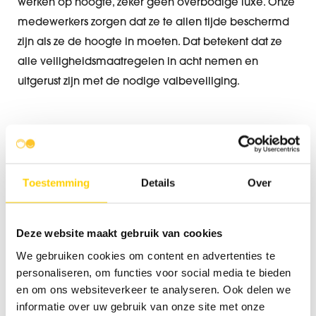
werken op hoogte, zeker geen overbodige luxe. Onze
medewerkers zorgen dat ze te allen tijde beschermd
zijn als ze de hoogte in moeten. Dat betekent dat ze
alle veiligheidsmaatregelen in acht nemen en
uitgerust zijn met de nodige valbeveiliging.
SILO’S: WERKEN MET GASSEN
Toestemming
Details
Over
Wij komen op plaatsen waar het niet gebruiken van
een onafhankelijke autonome en/of niet-autonome
adembescherming nefast kan zijn voor de
Deze website maakt gebruik van cookies
gezondheid. Dit certificaat laat onze medewerkers toe
We gebruiken cookies om content en advertenties te
om actief te zijn in besloten ruimten en andere
personaliseren, om functies voor social media te bieden
plaatsen waar de zuurstofconcentratie in de
en om ons websiteverkeer te analyseren. Ook delen we
omgevingslucht te laag is, en/of waarbij te hoge
informatie over uw gebruik van onze site met onze