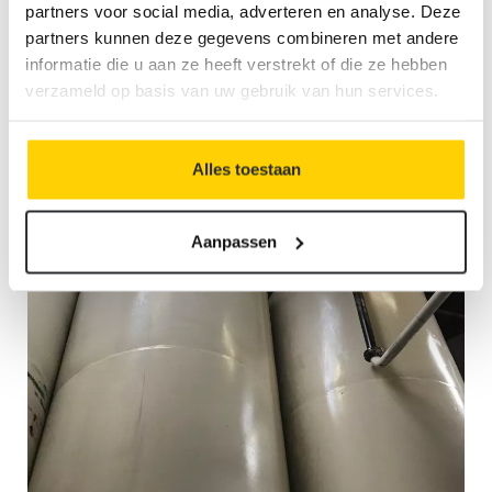
partners voor social media, adverteren en analyse. Deze
concentraties van gevaarlijke stoffen aanwezig zijn.
partners kunnen deze gegevens combineren met andere
informatie die u aan ze heeft verstrekt of die ze hebben
verzameld op basis van uw gebruik van hun services.
Alles toestaan
Aanpassen